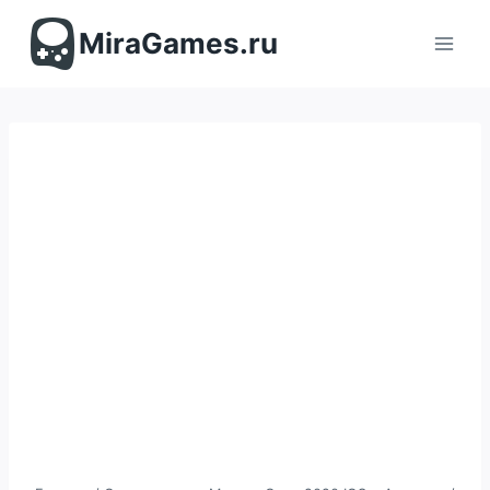
Перейти
к
MiraGames.ru
содержимому