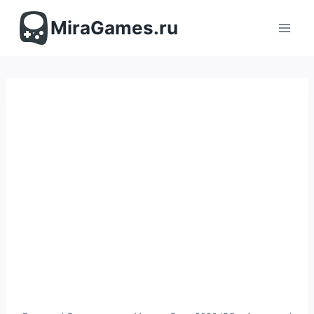
Перейти
к
MiraGames.ru
содержимому