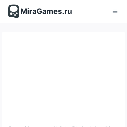
Перейти
к
MiraGames.ru
содержимому