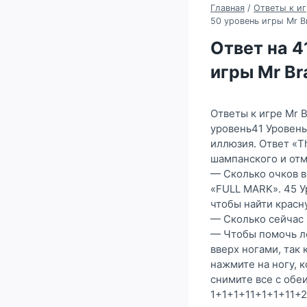
Главная
/
Ответы к иг
50 уровень игры Mr Br
Ответ на 41
игры Mr Br
Ответы к игре Mr B
уровень41 Уровень
иллюзия. Ответ «T
шампанского и отм
— Сколько очков в
«FULL MARK». 45 У
чтобы найти красн
— Сколько сейчас 
— Чтобы помочь ле
вверх ногами, так
нажмите на ногу, 
снимите все с обе
1+1+1+11+1+1+11+2