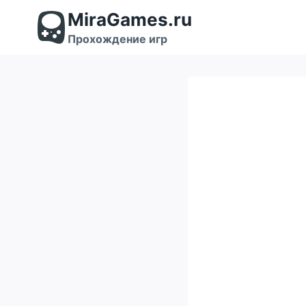
Перейти
MiraGames.ru
к
содержимому
Прохождение игр