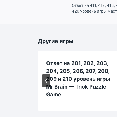
по
Ответ на 411, 412, 413, 
420 уровень игры Мас
записям
Другие игры
 233,
Ответ на 201, 202, 203,
 238,
204, 205, 206, 207, 208,
ь игры
209 и 210 уровень игры
uzzle
Mr Brain — Trick Puzzle
Game