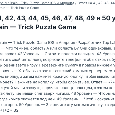
ре Mr Brain - Trick Puzzle Game IOS и Андроид
/
Ответ на 41, 42, 43, 44
ain — Trick Puzzle Game
, 42, 43, 44, 45, 46, 47, 48, 49 и 50
ain — Trick Puzzle Game
rain — Trick Puzzle Game IOS и Андроид (Разработчик Tap Lab
 — Что темнее, область А или область Б? Они одинаковые, 
he same» 42 Уровень — Сотрите полоски пальцем. 43 Урове
етить свой интеллект, встряхните телефон чтобы открыть б
ы оцениваете игру? Переверните бумагу в правом нижнем у
ровень — Xтобы выключить зависший компьютер, переместит
ую кнопку, а затем нажмите красную кнопку, чтобы выключит
монет? Нажмите на копилку, чтобы сломать ее. Ответ — «7»
тучей мыши заснуть, спрячьте солнце пальцем, а затем пе
 как летучие мыши спят вверх ногами. 48 Уровень — Чтобы на
когда крыса окажется под ней. 49 Уровень — Чтобы сохранит
их сторон. 50 Уровень — Закончите эту математическую зада
+1+2 = 32