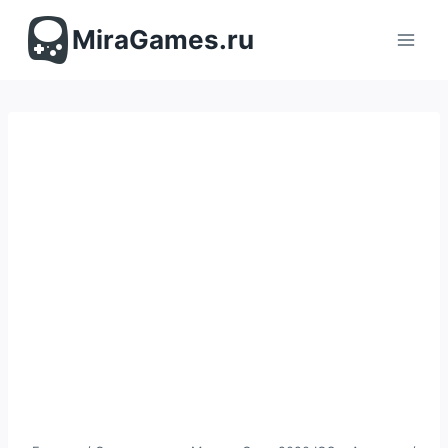
Перейти
к
MiraGames.ru
содержимому