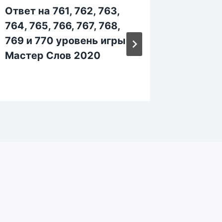
Ответ на 761, 762, 763,
Ответ н
764, 765, 766, 767, 768,
354, 35
769 и 770 уровень игры
359 и 
Мастер Слов 2020
Мастер