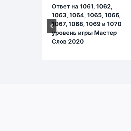
 733,
Ответ на 1061, 1062,
 738,
1063, 1064, 1065, 1066,
ь игры
1067, 1068, 1069 и 1070
0
уровень игры Мастер
Слов 2020