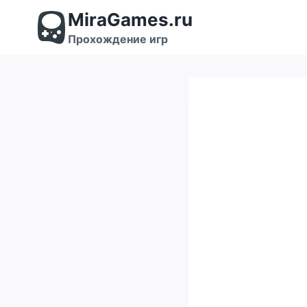
Перейти
MiraGames.ru
к
содержимому
Прохождение игр