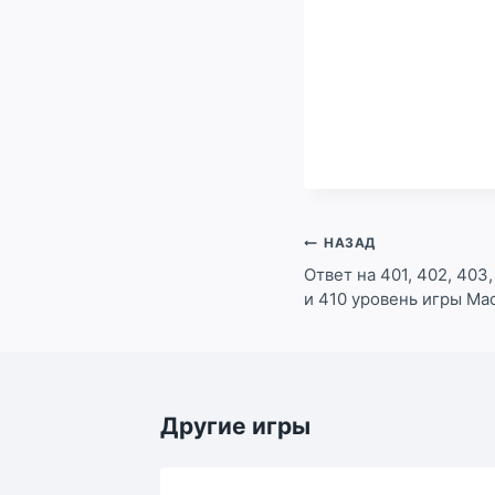
Навигация
НАЗАД
по
Ответ на 401, 402, 403,
и 410 уровень игры Ма
записям
Другие игры