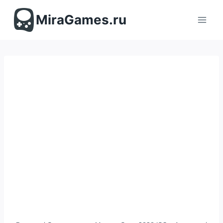
Перейти
к
MiraGames.ru
содержимому