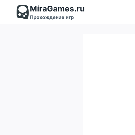
Перейти
MiraGames.ru
к
содержимому
Прохождение игр