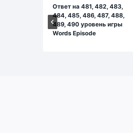
13, 114,
Ответ на 481, 482, 483,
19, 120
484, 485, 486, 487, 488,
ds
489, 490 уровень игры
Words Episode