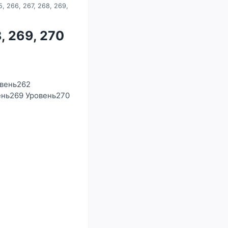
5, 266, 267, 268, 269,
8, 269, 270
овень262
ень269 Уровень270