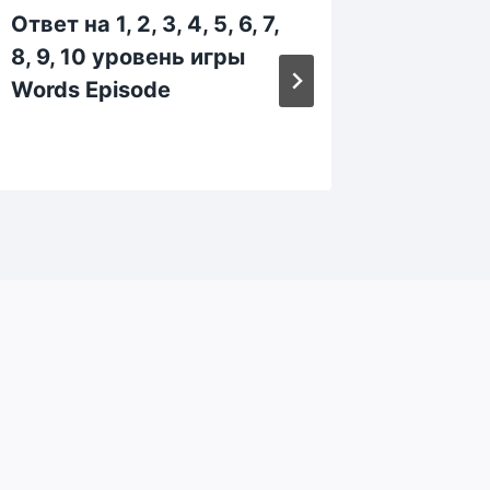
Ответ на 1, 2, 3, 4, 5, 6, 7,
Ответ н
8, 9, 10 уровень игры
194, 19
Words Episode
199, 2
Words 