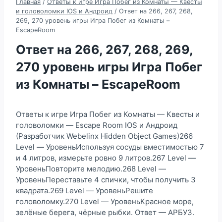
Главная
/
Ответы к игре Игра Побег из Комнаты — Квесты
и головоломки IOS и Андроид
/
Ответ на 266, 267, 268,
269, 270 уровень игры Игра Побег из Комнаты –
EscapeRoom
Ответ на 266, 267, 268, 269,
270 уровень игры Игра Побег
из Комнаты – EscapeRoom
Ответы к игре Игра Побег из Комнаты — Квесты и
головоломки — Escape Room IOS и Андроид
(Разработчик Webelinx Hidden Object Games)266
Level — УровеньИспользуя сосуды вместимостью 7
и 4 литров, измерьте ровно 9 литров.267 Level —
УровеньПовторите мелодию.268 Level —
УровеньПереставьте 4 спички, чтобы получить 3
квадрата.269 Level — УровеньРешите
головоломку.270 Level — УровеньКрасное море,
зелёные берега, чёрные рыбки. Ответ — АРБУЗ.