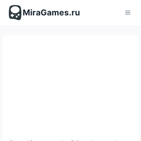
Перейти
к
MiraGames.ru
содержимому