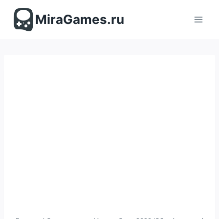
Перейти
к
MiraGames.ru
содержимому