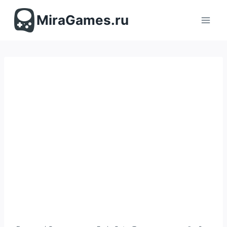
Перейти
к
MiraGames.ru
содержимому