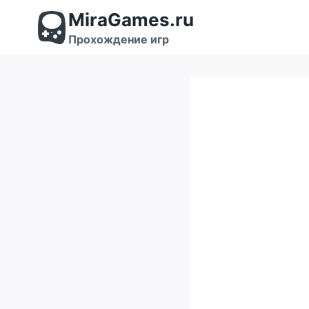
Перейти
MiraGames.ru
к
содержимому
Прохождение игр