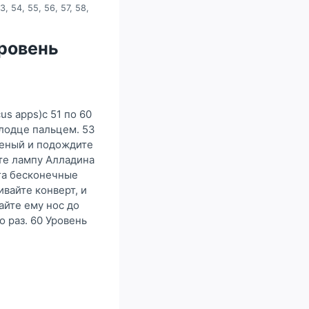
3, 54, 55, 56, 57, 58,
 уровень
us apps)с 51 по 60
олодце пальцем. 53
леный и подождите
ите лампу Алладина
уга бесконечные
вайте конверт, и
айте ему нос до
о раз. 60 Уровень