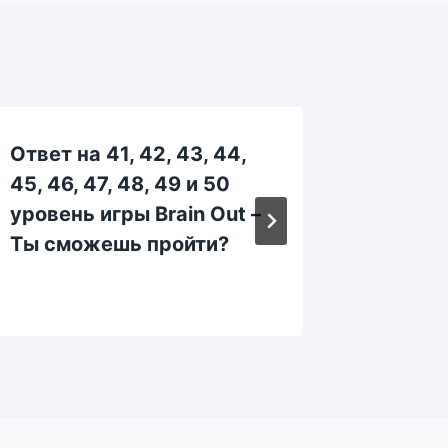
Ответ на 41, 42, 43, 44,
Ответ н
45, 46, 47, 48, 49 и 50
115, 116
уровень игры Brain Out –
уровен
Ты сможешь пройти?
Ты смо