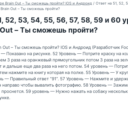
ре Brain Out – Ты сможешь пройти? IOS и Андроид
/
Ответ на 51, 52, 5
 Brain Out – Ты сможешь пройти?
, 52, 53, 54, 55, 56, 57, 58, 59 и 60
 Out – Ты сможешь пройти?
n Out – Ты сможешь пройти? IOS и Андроид (Разработчик Foc
 — Показано на рисунке. 52 Уровень — Потрите краску на к
м 3 раза на оранжевый прямоугольник потом 3 раза на зе
т и дальше еще два раза на него потом. 54 уровень — Потр
атем нажмите на книгу которая на полке. 55 Уровень — У кр
нь — Правильный ответ “91”. 57 Уровень — Нажмите и удержи
 направо чтобы вывалить фотографию. 58 Уровень — Зажим
е проснется. 59 уровень — Нужно нажать на собаку нескольк
унке.