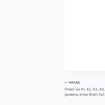
Навигация
НАЗАД
по
Ответ на 41, 42, 43, 44,
уровень игры Brain Ou
записям