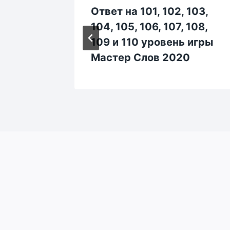
913,
Ответ на 101, 102, 103,
918,
104, 105, 106, 107, 108,
ь игры
109 и 110 уровень игры
0
Мастер Слов 2020