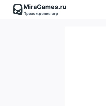
Перейти
MiraGames.ru
к
содержимому
Прохождение игр