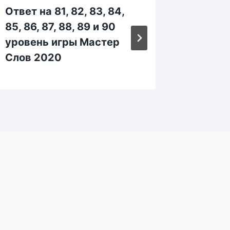
Ответ на 81, 82, 83, 84,
Ответ н
85, 86, 87, 88, 89 и 90
1164, 1
уровень игры Мастер
1168, 1
Слов 2020
игры М