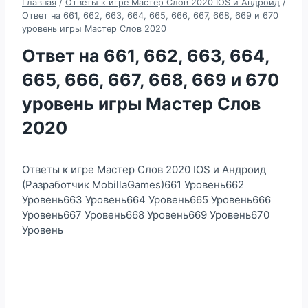
Главная
/
Ответы к игре Мастер Слов 2020 IOS и Андроид
/
Ответ на 661, 662, 663, 664, 665, 666, 667, 668, 669 и 670
уровень игры Мастер Слов 2020
Ответ на 661, 662, 663, 664,
665, 666, 667, 668, 669 и 670
уровень игры Мастер Слов
2020
Ответы к игре Мастер Слов 2020 IOS и Андроид
(Разработчик MobillaGames)661 Уровень662
Уровень663 Уровень664 Уровень665 Уровень666
Уровень667 Уровень668 Уровень669 Уровень670
Уровень