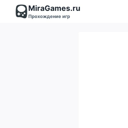
Перейти
MiraGames.ru
к
содержимому
Прохождение игр