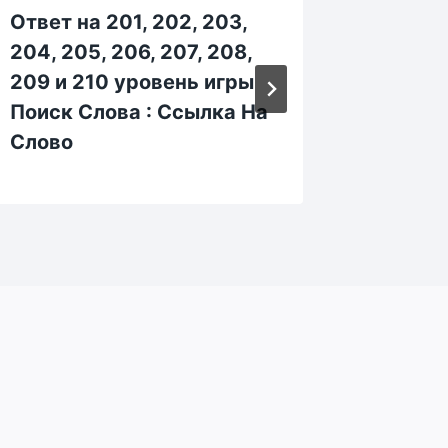
Ответ на 201, 202, 203,
Ответ н
204, 205, 206, 207, 208,
25, 26,
209 и 210 уровень игры
уровен
Поиск Слова : Ссылка На
Слова 
Слово