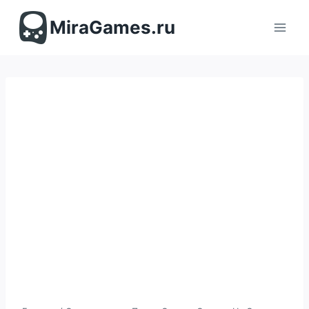
Перейти
к
MiraGames.ru
содержимому