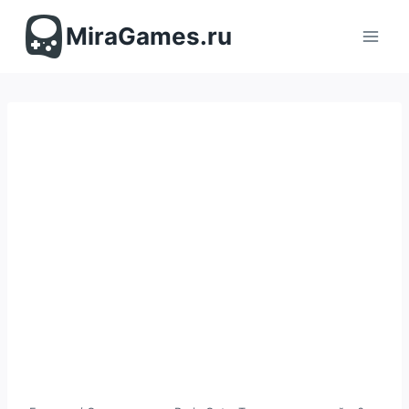
Перейти
к
MiraGames.ru
содержимому