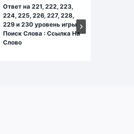
Ответ на 221, 222, 223,
Ответ н
224, 225, 226, 227, 228,
204, 20
229 и 230 уровень игры
209 и 
Поиск Слова : Ссылка На
Поиск 
Слово
Слово