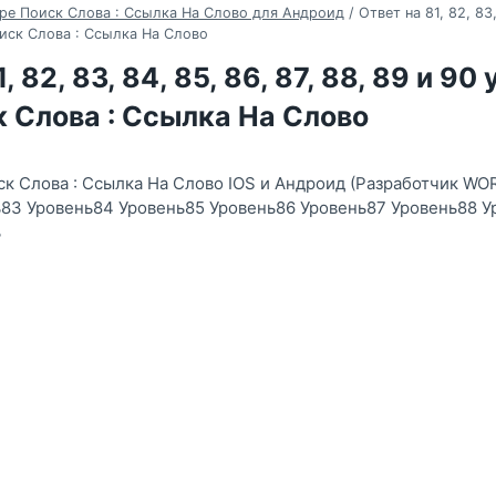
ре Поиск Слова : Ссылка На Слово для Андроид
/
Ответ на 81, 82, 83,
иск Слова : Ссылка На Слово
, 82, 83, 84, 85, 86, 87, 88, 89 и 90
 Слова : Ссылка На Слово
ск Слова : Ссылка На Слово IOS и Андроид (Разработчик WO
83 Уровень84 Уровень85 Уровень86 Уровень87 Уровень88 У
ь