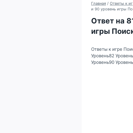
Главная
/
Ответы к иг
и 90 уровень игры По
Ответ на 81
игры Поиск
Ответы к игре Пои
Уровень82 Уровень
Уровень90 Уровен