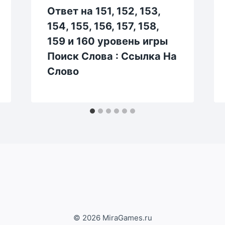
Ответ на 151, 152, 153,
154, 155, 156, 157, 158,
159 и 160 уровень игры
Поиск Слова : Ссылка На
Слово
© 2026 MiraGames.ru