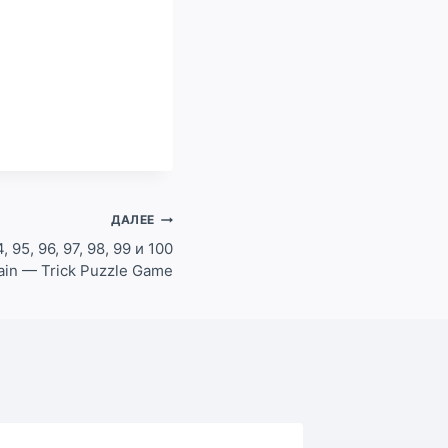
ДАЛЕЕ
, 95, 96, 97, 98, 99 и 100
ain — Trick Puzzle Game