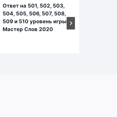
Ответ на 501, 502, 503,
Ответ н
504, 505, 506, 507, 508,
1063, 1
509 и 510 уровень игры
1067, 1
Мастер Слов 2020
уровен
Слов 