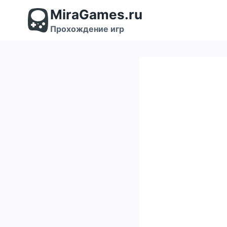
Перейти
MiraGames.ru
к
содержимому
Прохождение игр