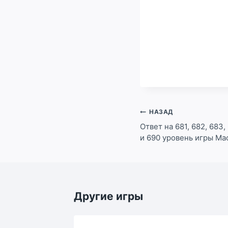
Навигация
НАЗАД
по
Ответ на 681, 682, 683, 
и 690 уровень игры Ма
записям
Другие игры