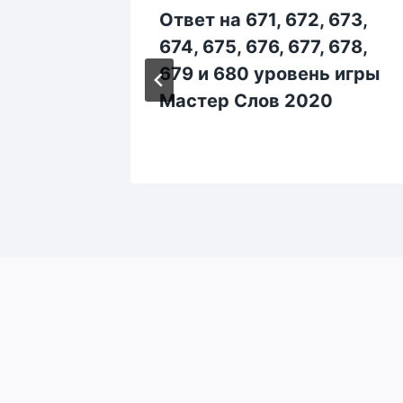
 463,
Ответ на 671, 672, 673,
, 468,
674, 675, 676, 677, 678,
ь игры
679 и 680 уровень игры
0
Мастер Слов 2020