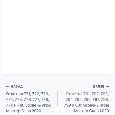
Навигация
НАЗАД
ДАЛЕЕ
по
Ответ на 771, 772, 773,
Ответ на 791, 792, 793,
774, 775, 776, 777, 778,
794, 795, 796, 797, 798,
записям
779 и 780 уровень игры
799 и 800 уровень игры
Мастер Слов 2020
Мастер Слов 2020