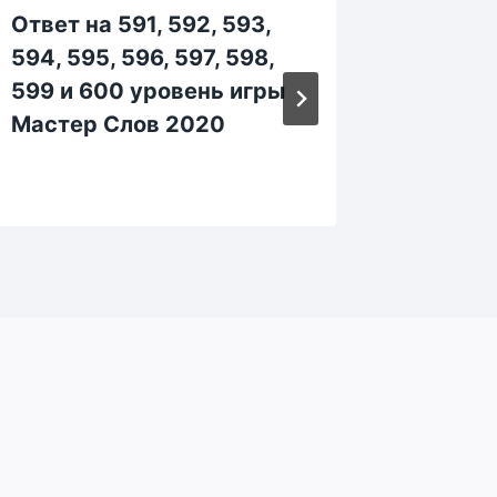
Ответ на 591, 592, 593,
Ответ н
594, 595, 596, 597, 598,
1144, 1
599 и 600 уровень игры
1148, 1
Мастер Слов 2020
уровен
Слов 