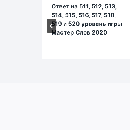
173,
Ответ на 511, 512, 513,
178, 179
514, 515, 516, 517, 518,
ры
519 и 520 уровень игры
0
Мастер Слов 2020