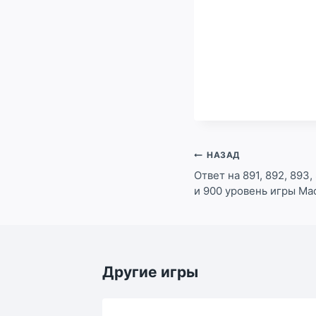
Навигация
НАЗАД
по
Ответ на 891, 892, 893, 
и 900 уровень игры Ма
записям
Другие игры