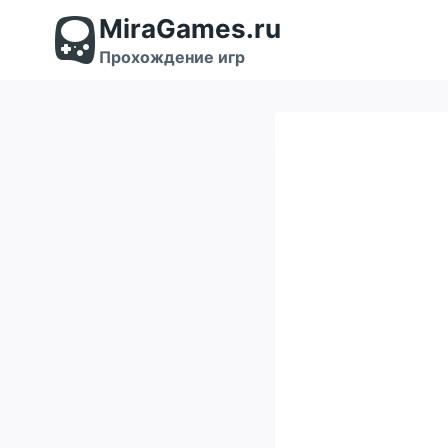
Перейти
MiraGames.ru
к
содержимому
Прохождение игр