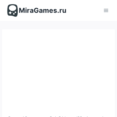
Перейти
к
MiraGames.ru
содержимому