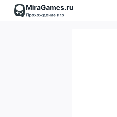
Перейти
MiraGames.ru
к
содержимому
Прохождение игр