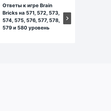
Ответы к игре Brain
Ответы
Bricks на 571, 572, 573,
Bricks 
574, 575, 576, 577, 578,
214, 21
579 и 580 уровень
219 и 