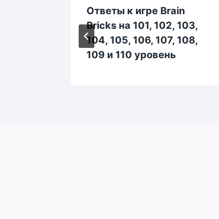
in
Ответы к игре Brain
 473,
Bricks на 101, 102, 103,
 478,
104, 105, 106, 107, 108,
ь
109 и 110 уровень