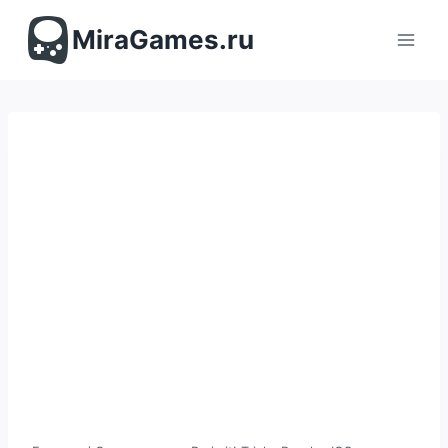
Перейти
к
MiraGames.ru
содержимому