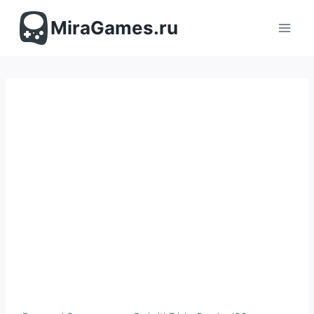
Перейти
к
MiraGames.ru
содержимому