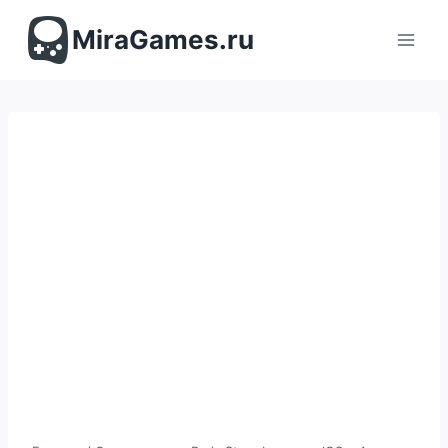
Перейти
к
MiraGames.ru
содержимому