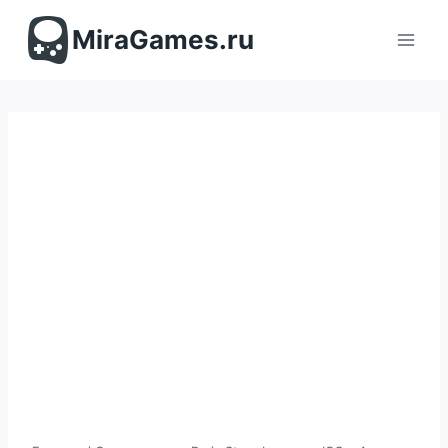
Перейти
к
MiraGames.ru
содержимому