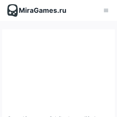
Перейти
к
MiraGames.ru
содержимому