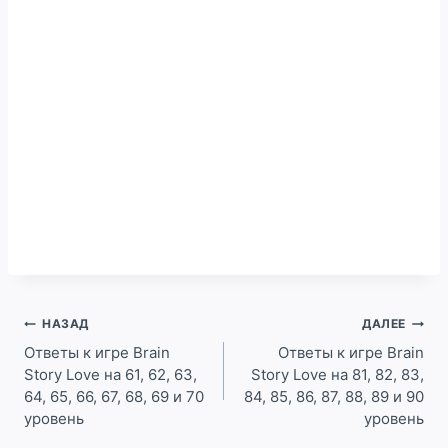
Навигация
НАЗАД
ДАЛЕЕ
по
Ответы к игре Brain
Ответы к игре Brain
Story Love на 61, 62, 63,
Story Love на 81, 82, 83,
записям
64, 65, 66, 67, 68, 69 и 70
84, 85, 86, 87, 88, 89 и 90
уровень
уровень