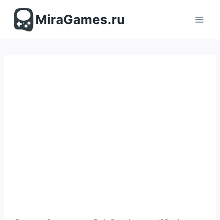
Перейти
к
MiraGames.ru
содержимому