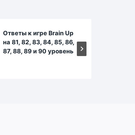
Ответы к игре Brain Up
Ответы
на 81, 82, 83, 84, 85, 86,
на 201,
87, 88, 89 и 90 уровень
205, 20
210 ур