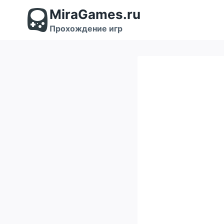
Перейти
MiraGames.ru
к
содержимому
Прохождение игр