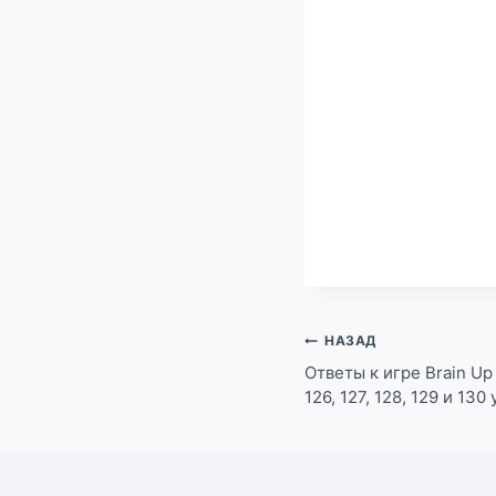
Навигация
НАЗАД
по
Ответы к игре Brain Up н
126, 127, 128, 129 и 130
записям