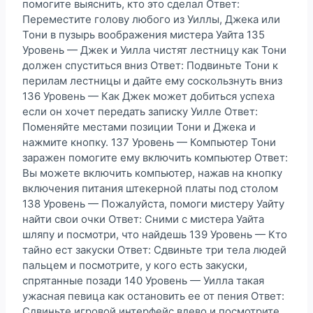
помогите выяснить, кто это сделал Ответ:
Переместите голову любого из Уиллы, Джека или
Тони в пузырь воображения мистера Уайта 135
Уровень — Джек и Уилла чистят лестницу как Тони
должен спуститься вниз Ответ: Подвиньте Тони к
перилам лестницы и дайте ему соскользнуть вниз
136 Уровень — Как Джек может добиться успеха
если он хочет передать записку Уилле Ответ:
Поменяйте местами позиции Тони и Джека и
нажмите кнопку. 137 Уровень — Компьютер Тони
заражен помогите ему включить компьютер Ответ:
Вы можете включить компьютер, нажав на кнопку
включения питания штекерной платы под столом
138 Уровень — Пожалуйста, помоги мистеру Уайту
найти свои очки Ответ: Сними с мистера Уайта
шляпу и посмотри, что найдешь 139 Уровень — Кто
тайно ест закуски Ответ: Сдвиньте три тела людей
пальцем и посмотрите, у кого есть закуски,
спрятанные позади 140 Уровень — Уилла такая
ужасная певица как остановить ее от пения Ответ:
Сдвиньте игровой интерфейс влево и посмотрите,