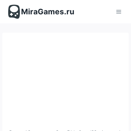
Перейти
к
MiraGames.ru
содержимому