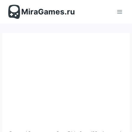
Перейти
к
MiraGames.ru
содержимому