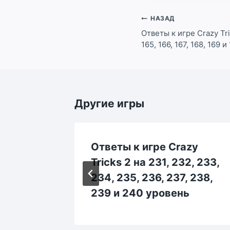
Навигация
НАЗАД
по
Ответы к игре Crazy Tric
165, 166, 167, 168, 169 
записям
Другие игры
zy
Ответы к игре Crazy
, 133,
Tricks 2 на 231, 232, 233,
138,
234, 235, 236, 237, 238,
239 и 240 уровень