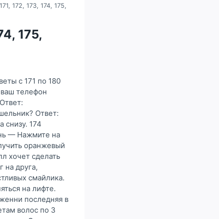
71, 172, 173, 174, 175,
74, 175,
веты с 171 по 180
 ваш телефон
Ответ:
шельник? Ответ:
 снизу. 174
ень — Нажмите на
олучить оранжевый
лл хочет сделать
 на друга,
стливых смайлика.
яться на лифте.
Дженни последняя в
етам волос по 3