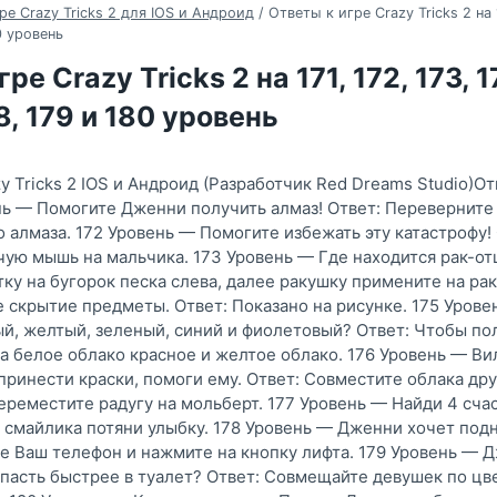
ре Crazy Tricks 2 для IOS и Андроид
/
Ответы к игре Crazy Tricks 2 на 1
80 уровень
ре Crazy Tricks 2 на 171, 172, 173, 1
78, 179 и 180 уровень
y Tricks 2 IOS и Андроид (Разработчик Red Dreams Studio)От
нь — Помогите Дженни получить алмаз! Ответ: Переверните
о алмаза. 172 Уровень — Помогите избежать эту катастрофу! 
ую мышь на мальчика. 173 Уровень — Где находится рак-от
ку на бугорок песка слева, далее ракушку примените на рака
 скрытие предметы. Ответ: Показано на рисунке. 175 Уров
й, желтый, зеленый, синий и фиолетовый? Ответ: Чтобы п
на белое облако красное и желтое облако. 176 Уровень — Ви
принести краски, помоги ему. Ответ: Совместите облака друг
Переместите радугу на мольберт. 177 Уровень — Найди 4 сча
о смайлика потяни улыбку. 178 Уровень — Дженни хочет подн
е Ваш телефон и нажмите на кнопку лифта. 179 Уровень — 
опасть быстрее в туалет? Ответ: Совмещайте девушек по цв