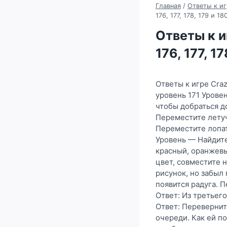
Главная
/
Ответы к иг
176, 177, 178, 179 и 1
Ответы к иг
176, 177, 1
Ответы к игре Craz
уровень 171 Урове
чтобы добраться д
Переместите летуч
Переместите лопат
Уровень — Найдите
красный, оранжевы
цвет, совместите 
рисунок, но забыл 
появится радуга. 
Ответ: Из третьег
Ответ: Перевернит
очереди. Как ей п