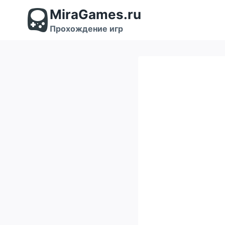
Перейти
MiraGames.ru
к
содержимому
Прохождение игр