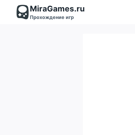
Перейти
MiraGames.ru
к
содержимому
Прохождение игр