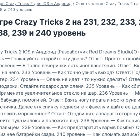
ре Crazy Tricks 2 для IOS и Андроид
/
Ответы к игре Crazy Tricks 2 на 
39 и 240 уровень
ре Crazy Tricks 2 на 231, 232, 233, 
238, 239 и 240 уровень
y Tricks 2 IOS и Андроид (Разработчик Red Dreams Studio)От
нь — Пожалуйста откройте эту дверь? Ответ: Просто откройт
Уровень — В толпе вечеринки есть инопланетянин. Ответ: Вк
 на него. 233 Уровень — Как точно узнать выход? Ответ: По
тер. 234 Уровень — Олень не идет, что нужно сделать? Отве
одарки. Отдайте подарок для оленя. 235 Уровень — Как сбит
 Примените увеличительное стекло на шар. 236 Уровень — М
бабушку, помоги ей. Ответ: Взять ногу пирата и нос клоуна 
спичка. Далее эту спичку поднесите к факелу и дайте ее де
отовить мороженное? Ответ: Отодвиньте аппарат в сторону 
лейте туда молоко и положите лед. 238 Уровень — Как почис
 пальцем. 239 Уровень — Как предотвратить взрыв бомбы? О
 из нее батарейки сзади. 240 Уровень — Как сломать запись