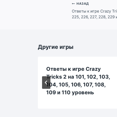
Навигация
НАЗАД
по
Ответы к игре Crazy Tri
225, 226, 227, 228, 229
записям
Другие игры
zy
Ответы к игре Crazy
, 5, 6,
Tricks 2 на 101, 102, 103,
ь
104, 105, 106, 107, 108,
109 и 110 уровень