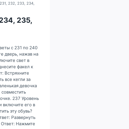
231, 232, 233, 234,
234, 235,
веты с 231 по 240
е дверь, нажав на
лючите свет в
днесите факел к
т: Встряхните
ь все кегли за
аленькая девочка
и совместить
вочке. 237 Уровень
и включите его в
тить эту обувь?
твет: Развернуть
? Ответ: Нажмите