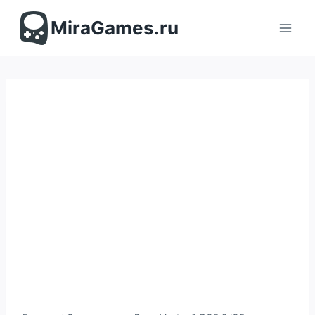
Перейти
к
MiraGames.ru
содержимому