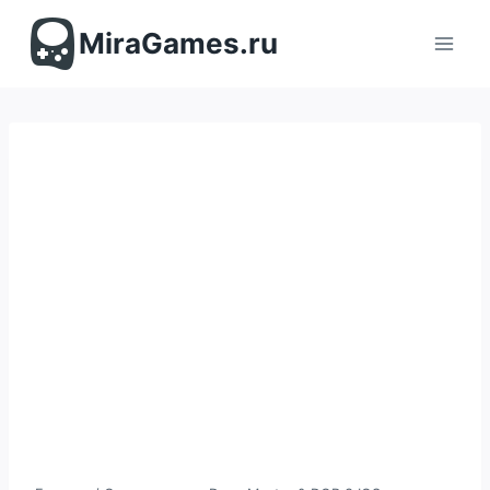
Перейти
к
MiraGames.ru
содержимому