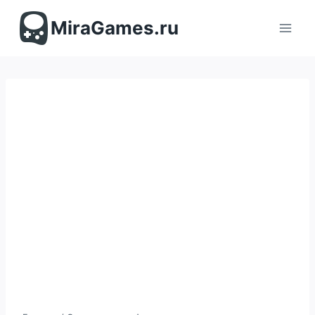
Перейти
к
MiraGames.ru
содержимому