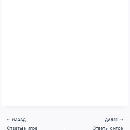
Навигация
НАЗАД
ДАЛЕЕ
по
Ответы к игре
Ответы к игре