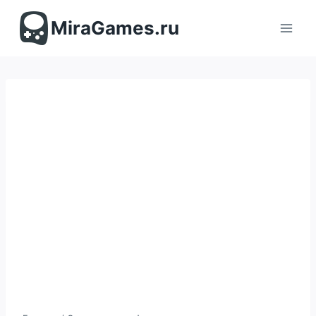
Перейти
к
MiraGames.ru
содержимому