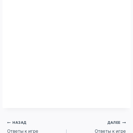
Навигация
НАЗАД
ДАЛЕЕ
по
Ответы к игре
Ответы к игре