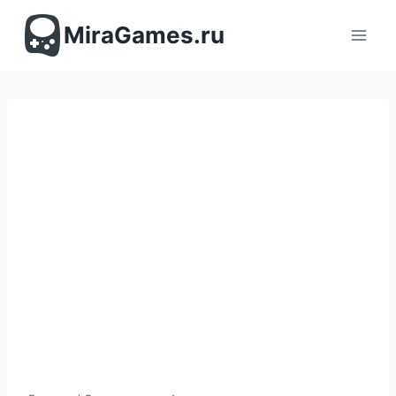
Перейти
к
MiraGames.ru
содержимому