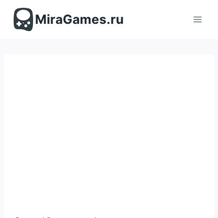
Перейти
к
MiraGames.ru
содержимому