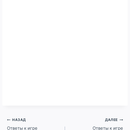
Навигация
НАЗАД
ДАЛЕЕ
по
Ответы к игре
Ответы к игре