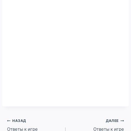
Навигация
НАЗАД
ДАЛЕЕ
по
Ответы к игре
Ответы к игре