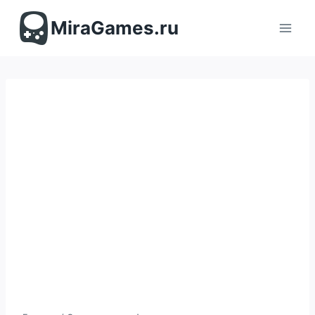
Перейти
к
MiraGames.ru
содержимому