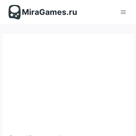
Перейти
к
MiraGames.ru
содержимому