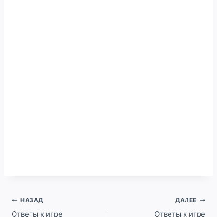
Навигация
НАЗАД
ДАЛЕЕ
по
Ответы к игре
Ответы к игре