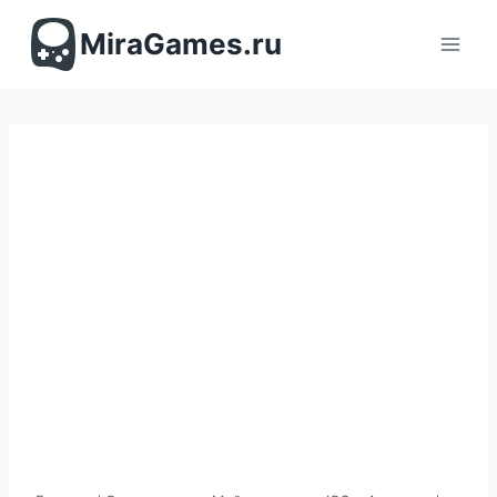
Перейти
к
MiraGames.ru
содержимому