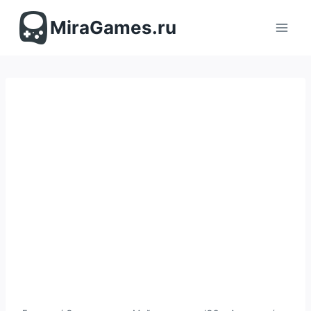
Перейти
к
MiraGames.ru
содержимому