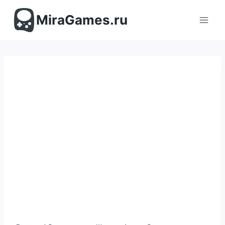
Перейти
к
MiraGames.ru
содержимому