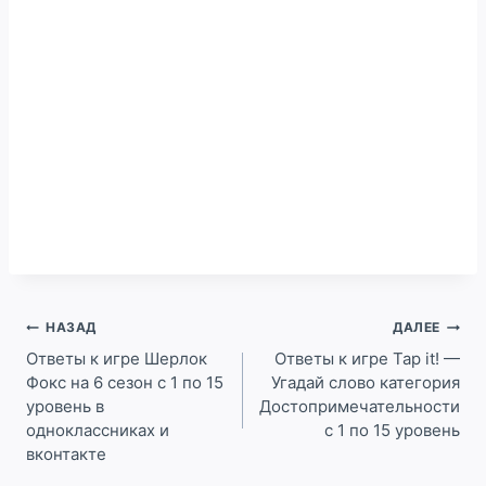
Навигация
НАЗАД
ДАЛЕЕ
по
Ответы к игре Шерлок
Ответы к игре Tap it! —
Фокс на 6 сезон с 1 по 15
Угадай слово категория
записям
уровень в
Достопримечательности
одноклассниках и
с 1 по 15 уровень
вконтакте