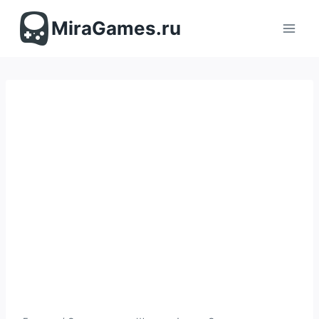
Перейти
к
MiraGames.ru
содержимому