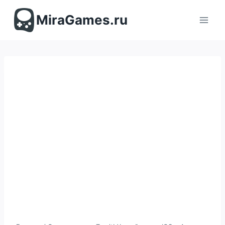
Перейти
к
MiraGames.ru
содержимому