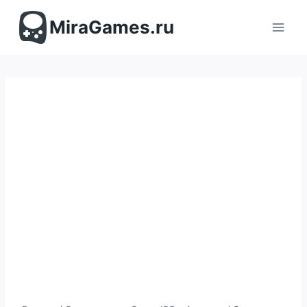
Перейти
к
MiraGames.ru
содержимому