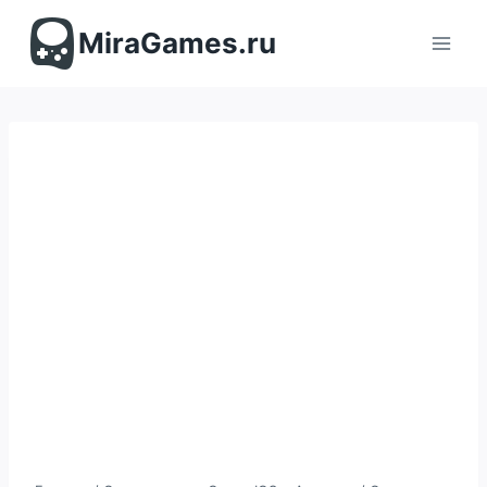
Перейти
к
MiraGames.ru
содержимому