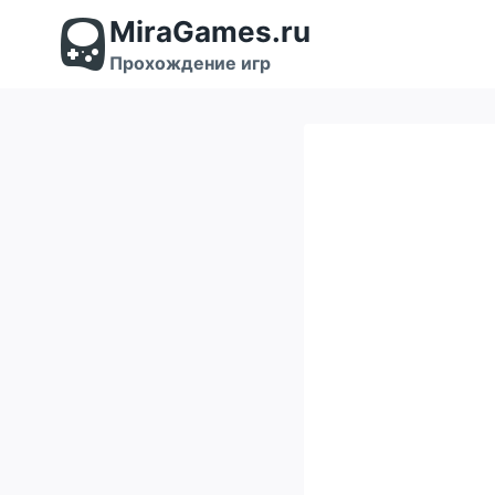
Перейти
MiraGames.ru
к
содержимому
Прохождение игр