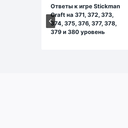
ickman
Ответы к игре Stickman
13,
Craft на 371, 372, 373,
218,
374, 375, 376, 377, 378,
ь
379 и 380 уровень