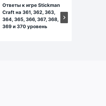
Ответы к игре Stickman
Ответы
Craft на 361, 362, 363,
Craft н
364, 365, 366, 367, 368,
334, 33
369 и 370 уровень
339 и 